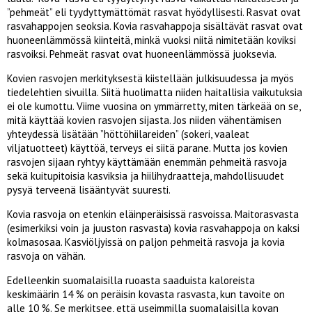
”pehmeät” eli tyydyttymättömät rasvat hyödyllisesti. Rasvat ovat
rasvahappojen seoksia. Kovia rasvahappoja sisältävät rasvat ovat
huoneenlämmössä kiinteitä, minkä vuoksi niitä nimitetään koviksi
rasvoiksi. Pehmeät rasvat ovat huoneenlämmössä juoksevia.
Kovien rasvojen merkityksestä kiistellään julkisuudessa ja myös
tiedelehtien sivuilla. Siitä huolimatta niiden haitallisia vaikutuksia
ei ole kumottu. Viime vuosina on ymmärretty, miten tärkeää on se,
mitä käyttää kovien rasvojen sijasta. Jos niiden vähentämisen
yhteydessä lisätään ”höttöhiilareiden” (sokeri, vaaleat
viljatuotteet) käyttöä, terveys ei siitä parane. Mutta jos kovien
rasvojen sijaan ryhtyy käyttämään enemmän pehmeitä rasvoja
sekä kuitupitoisia kasviksia ja hiilihydraatteja, mahdollisuudet
pysyä terveenä lisääntyvät suuresti.
Kovia rasvoja on etenkin eläinperäisissä rasvoissa. Maitorasvasta
(esimerkiksi voin ja juuston rasvasta) kovia rasvahappoja on kaksi
kolmasosaa. Kasviöljyissä on paljon pehmeitä rasvoja ja kovia
rasvoja on vähän.
Edelleenkin suomalaisilla ruoasta saaduista kaloreista
keskimäärin 14 % on peräisin kovasta rasvasta, kun tavoite on
alle 10 %. Se merkitsee, että useimmilla suomalaisilla kovan