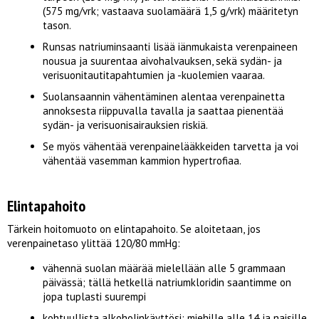
(575 mg/vrk; vastaava suolamäärä 1,5 g/vrk) määritetyn
tason.
Runsas natriuminsaanti lisää iänmukaista verenpaineen
nousua ja suurentaa aivohalvauksen, sekä sydän- ja
verisuonitautitapahtumien ja -kuolemien vaaraa.
Suolansaannin vähentäminen alentaa verenpainetta
annoksesta riippuvalla tavalla ja saattaa pienentää
sydän- ja verisuonisairauksien riskiä.
Se myös vähentää verenpainelääkkeiden tarvetta ja voi
vähentää vasemman kammion hypertrofiaa.
Elintapahoito
Tärkein hoitomuoto on elintapahoito. Se aloitetaan, jos
verenpainetaso ylittää 120/80 mmHg:
vähennä suolan määrää mielellään alle 5 grammaan
päivässä; tällä hetkellä natriumkloridin saantimme on
jopa tuplasti suurempi
kohtuullista alkoholinkäyttösi; miehille alle 14 ja naisille