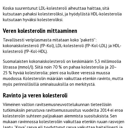
Koska suurentunut LDL-kolesteroli aiheuttaa haittaa, sitä
kutsutaan pahaksi kolesteroliksi, ja hyödyllistä HDL-kolesterolia
kutsutaan hyväksi kolesteroliksi.
Veren kolesterolin mittaaminen
Tavallisesti veriplasmasta mitataan koko ”paketti”:
kokonaiskolesteroli (fP-Kol), LDL-kolesteroli (fP-Kol-LDL) ja HDL-
kolesteroli (fP-Kol-HDL).
Suomalaisten kokonaiskolesteroli on keskimäärin 5,3 millimoolia
litrassa (mmol/l). Siitä noin 70 % on pahaa kolesterolia ja 20–
25 % hyvää kolesterolia; pieni osa kulkee veressä muussa
muodossa. Kolesterolin määrään vaikuttaa etenkin ravinto, mutta
myös perinnöllisillä ominaisuuksilla on merkitystä.
Ravinto ja veren kolesteroli
Viimeinen valtion ravitsemusneuvottelukunnan tieteellisiin
tutkimuksiin perustuva ravitsemussuositus vuodelta 2014 ei eroa
kolesterolin suhteen paljoakaan aiemmista suosituksista. Sen
mukaan ravinnossa kolesteroliin vaikuttaa etenkin ruuan rasvojen
laatu. ”Kova” rasva eli tyydyttynyt rasva vaikuttaa haitallisesti ja