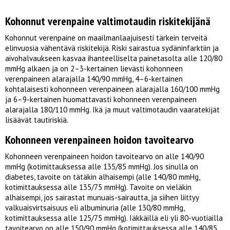
Kohonnut verenpaine valtimotaudin riskitekijänä
Kohonnut verenpaine on maailmanlaajuisesti tärkein terveitä
elinvuosia vähentävä riskitekijä. Riski sairastua sydäninfarktiin ja
aivohalvaukseen kasvaa ihanteelliselta painetasolta alle 120/80
mmHg alkaen ja on 2–3-kertainen lievästi kohonneen
verenpaineen alarajalla 140/90 mmHg, 4–6-kertainen
kohtalaisesti kohonneen verenpaineen alarajalla 160/100 mmHg
ja 6–9-kertainen huomattavasti kohonneen verenpaineen
alarajalla 180/110 mmHg. Ikä ja muut valtimotaudin vaaratekijät
lisäävät tautiriskiä.
Kohonneen verenpaineen hoidon tavoitearvo
Kohonneen verenpaineen hoidon tavoitearvo on alle 140/90
mmHg (kotimittauksessa alle 135/85 mmHg). Jos sinulla on
diabetes, tavoite on tätäkin alhaisempi (alle 140/80 mmHg,
kotimittauksessa alle 135/75 mmHg). Tavoite on vieläkin
alhaisempi, jos sairastat munuais-sairautta, ja siihen liittyy
valkuaisvirtsaisuus eli albuminuria (alle 130/80 mmHg,
kotimittauksessa alle 125/75 mmHg). Iäkkäillä eli yli 80-vuotiailla
tavoitearvo on alle 150/90 mmHg (kotimittauksessa alle 140/85