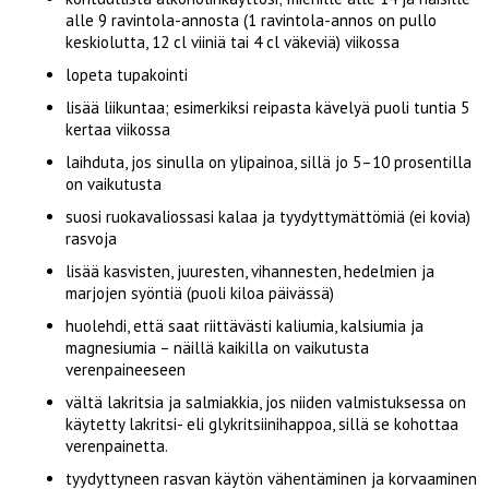
alle 9 ravintola-annosta (1 ravintola-annos on pullo
keskiolutta, 12 cl viiniä tai 4 cl väkeviä) viikossa
lopeta tupakointi
lisää liikuntaa; esimerkiksi reipasta kävelyä puoli tuntia 5
kertaa viikossa
laihduta, jos sinulla on ylipainoa, sillä jo 5–10 prosentilla
on vaikutusta
suosi ruokavaliossasi kalaa ja tyydyttymättömiä (ei kovia)
rasvoja
lisää kasvisten, juuresten, vihannesten, hedelmien ja
marjojen syöntiä (puoli kiloa päivässä)
huolehdi, että saat riittävästi kaliumia, kalsiumia ja
magnesiumia – näillä kaikilla on vaikutusta
verenpaineeseen
vältä lakritsia ja salmiakkia, jos niiden valmistuksessa on
käytetty lakritsi- eli glykritsiinihappoa, sillä se kohottaa
verenpainetta.
tyydyttyneen rasvan käytön vähentäminen ja korvaaminen