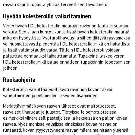
rasvan saanti ruoasta ylittää terveellisen tavoitteen.
Hyvään kolesteroliin vaikuttaminen
Veren hyvän HDL-kolesterolin määrään ravinnon laatu ei suoraan
vaikuta. Sen sijaan kuntoliikunta lisää hyvän kolesterolin määrää,
mikä on hyödyllistä. Vyötärölihavuus ja siihen liittyvä rasvamaksa
voi huomattavasti pienentää HDL-kolesterolia, mikä on haitallista
ja lisää valtimotaudin varaa. Tällöin HDL-kolesteroli voidaan
palauttaa normaaliksi laihduttamalla. Tupakointi laskee veren
HDL-kolesterolia, mikä palaa ennalleen tupakoinnin lopettamisen
jälkeen.
Ruokaohjeita
Kolesteroliin vaikuttaa edullisesti ravinnon kovan rasvan
vähentäminen ja pehmeiden rasvojen lisääminen.
Merkittävimmät kovan rasvan lähteet ovat maitotuotteet,
rasvaiset liharuoat ja juustot. Tietyissä leipomotuotteissa,
esimerkiksi viinereissä, pasteijoissa ja kekseissä on paljon kovaa
rasvaa. Myös monissa valmiissa eineksissä kovaa rasvaa on
runsaasti. Kovan (tyydyttyneen) rasvan määrä mainitaan yleensä