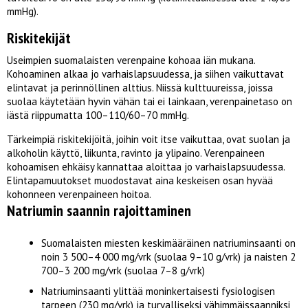
mmHg).
Riskitekijät
Useimpien suomalaisten verenpaine kohoaa iän mukana.
Kohoaminen alkaa jo varhaislapsuudessa, ja siihen vaikuttavat
elintavat ja perinnöllinen alttius. Niissä kulttuureissa, joissa
suolaa käytetään hyvin vähän tai ei lainkaan, verenpainetaso on
iästä riippumatta 100–110/60–70 mmHg.
Tärkeimpiä riskitekijöitä, joihin voit itse vaikuttaa, ovat suolan ja
alkoholin käyttö, liikunta, ravinto ja ylipaino. Verenpaineen
kohoamisen ehkäisy kannattaa aloittaa jo varhaislapsuudessa.
Elintapamuutokset muodostavat aina keskeisen osan hyvää
kohonneen verenpaineen hoitoa.
Natriumin saannin rajoittaminen
Suomalaisten miesten keskimääräinen natriuminsaanti on
noin 3 500–4 000 mg/vrk (suolaa 9–10 g/vrk) ja naisten 2
700–3 200 mg/vrk (suolaa 7–8 g/vrk)
Natriuminsaanti ylittää moninkertaisesti fysiologisen
tarpeen (230 mg/vrk) ja turvalliseksi vähimmäissaanniksi