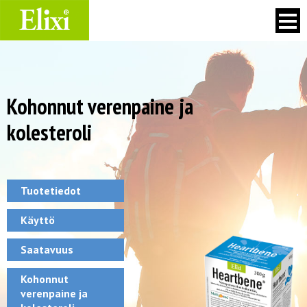
Skip
to
content
Kohonnut verenpaine ja
kolesteroli
Tuotetiedot
Käyttö
Saatavuus
Kohonnut
verenpaine ja