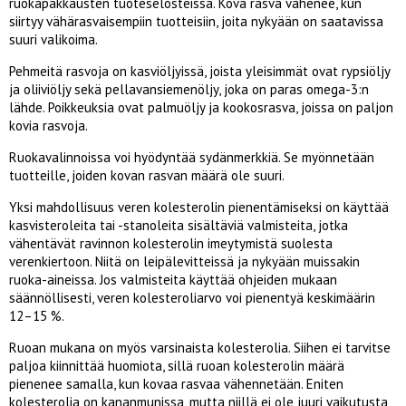
ruokapakkausten tuoteselosteissa. Kova rasva vähenee, kun
siirtyy vähärasvaisempiin tuotteisiin, joita nykyään on saatavissa
suuri valikoima.
Pehmeitä rasvoja on kasviöljyissä, joista yleisimmät ovat rypsiöljy
ja oliiviöljy sekä pellavansiemenöljy, joka on paras omega-3:n
lähde. Poikkeuksia ovat palmuöljy ja kookosrasva, joissa on paljon
kovia rasvoja.
Ruokavalinnoissa voi hyödyntää sydänmerkkiä. Se myönnetään
tuotteille, joiden kovan rasvan määrä ole suuri.
Yksi mahdollisuus veren kolesterolin pienentämiseksi on käyttää
kasvisteroleita tai -stanoleita sisältäviä valmisteita, jotka
vähentävät ravinnon kolesterolin imeytymistä suolesta
verenkiertoon. Niitä on leipälevitteissä ja nykyään muissakin
ruoka-aineissa. Jos valmisteita käyttää ohjeiden mukaan
säännöllisesti, veren kolesteroliarvo voi pienentyä keskimäärin
12–15 %.
Ruoan mukana on myös varsinaista kolesterolia. Siihen ei tarvitse
paljoa kiinnittää huomiota, sillä ruoan kolesterolin määrä
pienenee samalla, kun kovaa rasvaa vähennetään. Eniten
kolesterolia on kananmunissa, mutta niillä ei ole juuri vaikutusta