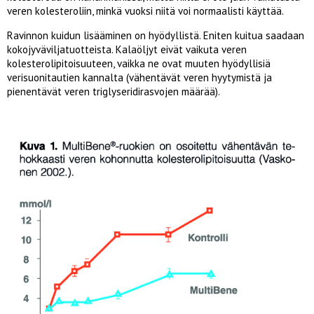
veren kolesteroliin, minkä vuoksi niitä voi normaalisti käyttää.
Ravinnon kuidun lisääminen on hyödyllistä. Eniten kuitua saadaan
kokojyväviljatuotteista. Kalaöljyt eivät vaikuta veren
kolesterolipitoisuuteen, vaikka ne ovat muuten hyödyllisiä
verisuonitautien kannalta (vähentävät veren hyytymistä ja
pienentävät veren triglyseridirasvojen määrää).