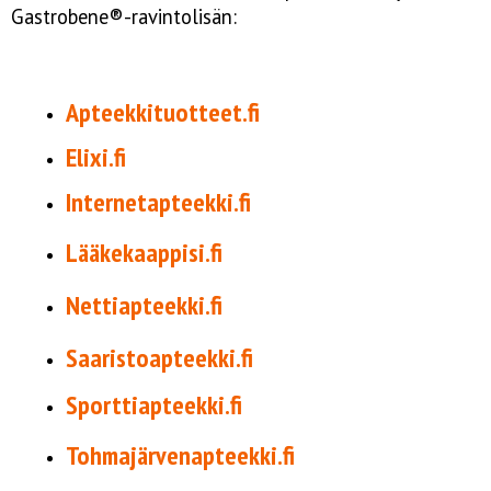
Gastrobene®-ravintolisän:
Apteekkituot
tee
t.fi
Elixi.fi
Internetapteekki.fi
Lääkekaappisi.fi
Nettiapteekki.fi
Saaristoapteekki.fi
Sporttiapteekki.fi
Tohmajärvenapteekki.fi