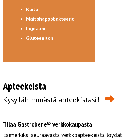
Kuitu
Maitohappobakteerit
Lignaani
Gluteeniton
Apteekeista
Kysy lähimmästä apteekistasi!
Tilaa Gastrobene® verkkokaupasta
Esimerkiksi seuraavasta verkkoapteekeista löydät