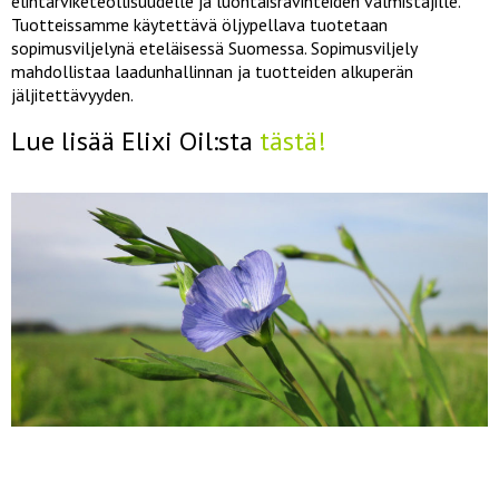
elintarviketeollisuudelle ja luontaisravinteiden valmistajille.
Tuotteissamme käytettävä öljypellava tuotetaan
sopimusviljelynä eteläisessä Suomessa. Sopimusviljely
mahdollistaa laadunhallinnan ja tuotteiden alkuperän
jäljitettävyyden.
Lue lisää Elixi Oil:sta
tästä!