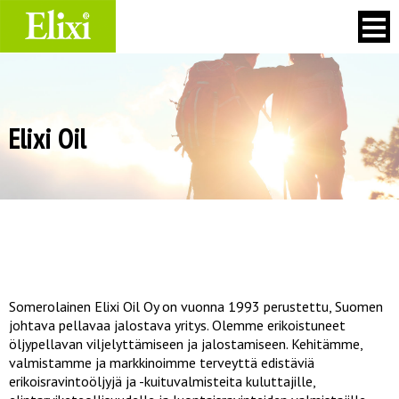
Skip
to
content
Elixi Oil
Somerolainen Elixi Oil Oy on vuonna 1993 perustettu, Suomen
johtava pellavaa jalostava yritys. Olemme erikoistuneet
öljypellavan viljelyttämiseen ja jalostamiseen. Kehitämme,
valmistamme ja markkinoimme terveyttä edistäviä
erikoisravintoöljyjä ja -kuituvalmisteita kuluttajille,