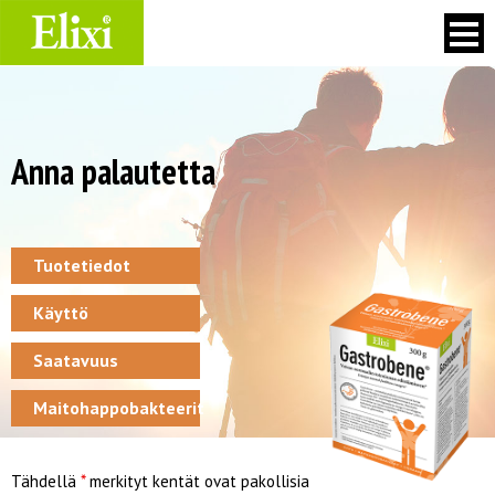
Skip
to
content
Anna palautetta
Tuotetiedot
Käyttö
Saatavuus
Maitohappobakteerit
Tähdellä
*
merkityt kentät ovat pakollisia